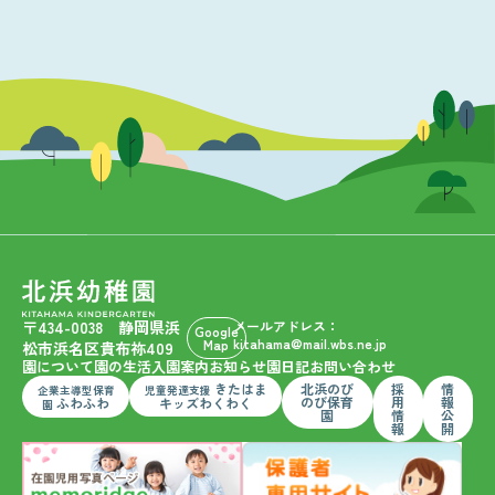
〒434-0038 静岡県浜
メールアドレス：
Google
kitahama@mail.wbs.ne.jp
Map
松市浜名区貴布祢409
園について
園の生活
入園案内
お知らせ
園日記
お問い合わせ
きたはま
北浜のび
採
情
企業主導型保育
児童発達支援
のび保育
用
報
ふわふわ
キッズわくわく
園
園
情
公
報
開