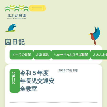
園日記
すべての日記
北浜日記
ちゅーりっぷひろば日記
ふわふわ
2023年5月18日
令和５年度
北
浜
日
年長児交通安
記
全教室