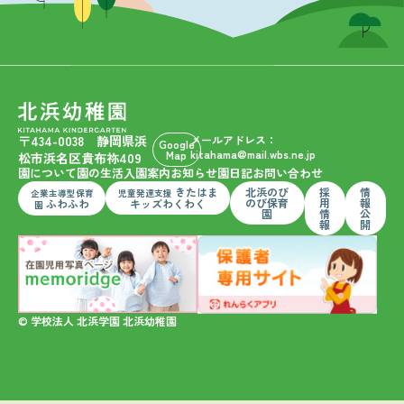
〒434-0038 静岡県浜
メールアドレス：
Google
kitahama@mail.wbs.ne.jp
Map
松市浜名区貴布祢409
園について
園の生活
入園案内
お知らせ
園日記
お問い合わせ
きたはま
北浜のび
採
情
企業主導型保育
児童発達支援
のび保育
用
報
ふわふわ
キッズわくわく
園
園
情
公
報
開
© 学校法人 北浜学園 北浜幼稚園