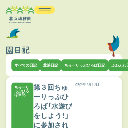
園日記
すべての日記
北浜日記
ちゅーりっぷひろば日記
ふわふわ
2024年7月10日
第３回ちゅ
ちゅーり
っぷひろ
ば日記
ーりっぷひ
ろば「水遊び
をしよう！」
に参加され