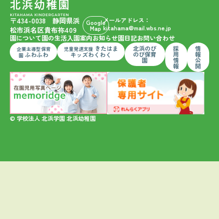
〒434-0038 静岡県浜
メールアドレス：
Google
kitahama@mail.wbs.ne.jp
Map
松市浜名区貴布祢409
園について
園の生活
入園案内
お知らせ
園日記
お問い合わせ
きたはま
北浜のび
採
情
企業主導型保育
児童発達支援
のび保育
用
報
ふわふわ
キッズわくわく
園
園
情
公
報
開
© 学校法人 北浜学園 北浜幼稚園