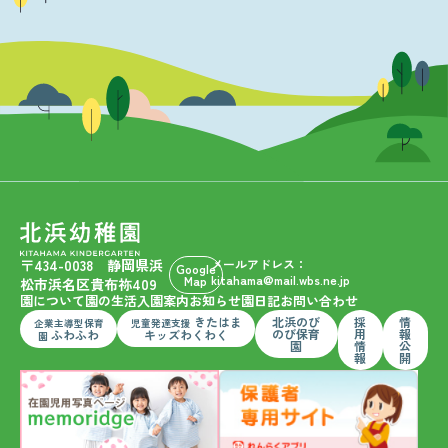
〒434-0038 静岡県浜
メールアドレス：
Google
kitahama@mail.wbs.ne.jp
Map
松市浜名区貴布祢409
園について
園の生活
入園案内
お知らせ
園日記
お問い合わせ
きたはま
北浜のび
採
情
企業主導型保育
児童発達支援
のび保育
用
報
ふわふわ
キッズわくわく
園
園
情
公
報
開