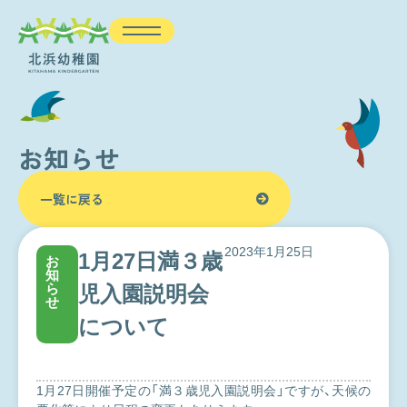
お知らせ
一覧に戻る
2023年1月25日
1月27日満３歳
お
知
ら
児入園説明会
せ
について
1月27日開催予定の「満３歳児入園説明会」ですが、天候の