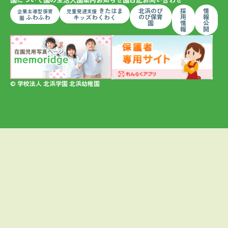
きたはま
北浜のび
採
情
企業主導型保育
児童発達支援
のび保育
用
報
ふわふわ
キッズわくわく
園
園
情
公
報
開
© 学校法人 北浜学園 北浜幼稚園