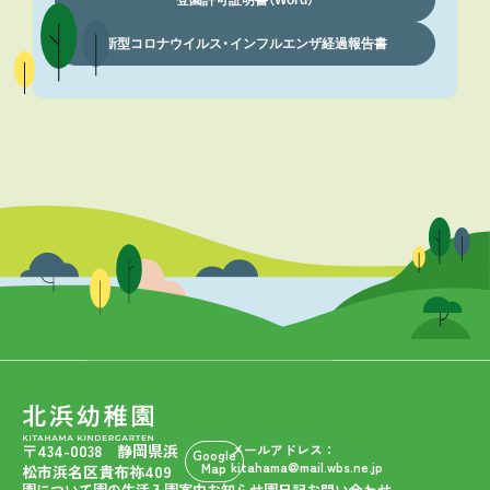
登園許可証明書（Word）
新型コロナウイルス・インフルエンザ経過報告書
〒434-0038 静岡県浜
メールアドレス：
Google
kitahama@mail.wbs.ne.jp
Map
松市浜名区貴布祢409
園について
園の生活
入園案内
お知らせ
園日記
お問い合わせ