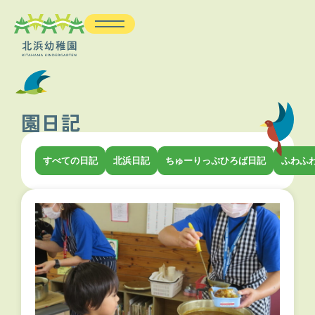
園日記
すべての日記
北浜日記
ちゅーりっぷひろば日記
ふわふ